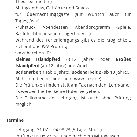
Theorieeinheiten)
Mittagsimbiss, Getränke und Snacks
für Übernachtungsgäste (auf Wunsch auch für
Tagesgäste):
Frühstück, Abendessen, Abendprogramm (Spiele,
Basteln, Film ansehen, Lagerfeuer …)
Während des Ferienlehrgangs gibt es die Möglichkeit,
sich auf die IPZV-Prüfung
vorzubereiten für
Kleines Islandpferd
(8-12 Jahre) oder
Großes
Islandpferd
(ab 12 Jahre) oder/und
Bodenarbeit 1
(ab 8 Jahre),
Bodenarbeit 2
(ab 10 Jahre).
Mehr Info bei mir oder hier: www.ipzv.de).
Die Prüfungen finden statt am Tag nach dem Lehrgang.
Es werden hierbei keine Noten vergeben.
Die Teilnahme am Lehrgang ist auch ohne Prüfung
möglich.
Termine
Lehrgang: 31.07. - 04.08.23 (5 Tage, Mo-Fr),
Prüfung: 05.08.23 (Sa, Ende nach dem Mittagessen)