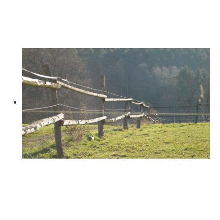
DEM PFERD
ACHTSAMKEIT FÜR EIN GEFÜHLVOLLES REITEN
ENTWICKELN
DAS WANDERN ZU
PFERD
DIE EIGENE NATURVERBUNDENHEIT ERFAHREN