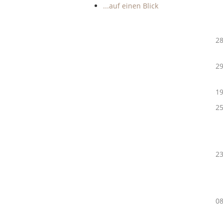
...auf einen Blick
A
28
A
2
C
1
25
6
A
23
6
A
08
6