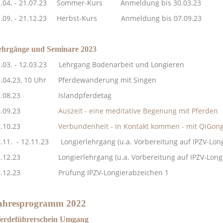
1.04. - 21.07.23 Sommer-Kurs Anmeldung bis 30.03.23
1.09. - 21.12.23 Herbst-Kurs Anmeldung bis 07.09.23
ehrgänge und Seminare 2023
1.03. - 12.03.23 Lehrgang Bodenarbeit und Longieren
.04.23, 10 Uhr
Pferdewanderung mit Singen
3.08.23 Islandpferdetag
16.09.23
Auszeit - eine meditative Begenung mit Pferden
.10.23
Verbundenheit - In Kontakt kommen - mit QiGong
.11. - 12.11.23 Longierlehrgang (u.a. Vorbereitung auf
IPZV-Long
2.12.23 Longierlehrgang
(u.a. Vorbereitung auf
IPZV-Long
3.12.23 Prüfung IPZV-Longierabzeichen 1
ahresprogramm 2022
ferdeführerschein Umgang