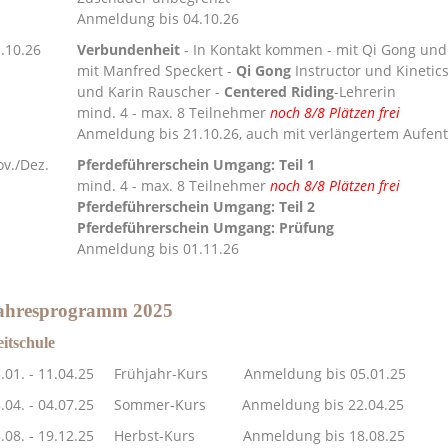
nmeldung bis 04.10.26
1.10.26
Verbundenheit
-
In Kontakt kommen - mit Qi Gong und 
it Manfred Speckert -
Qi Gong
Instructor und Kineti
nd Karin Rauscher -
Centered Riding
-Lehrerin
ind. 4 - max. 8 Teilnehmer
noch 8/8 Plätzen frei
nmeldung bis 21.10.26, auch mit verlängertem Aufentha
ov./Dez.
Pferdeführerschein Umgang: Teil 1
ind. 4 - max. 8 Teilnehmer
noch 8/8 Plätzen frei
ferdeführerschein Umgang:
Teil
2
ferdeführerschein Umgang: Prüfung
A
nmeldung bis 01.11.26
ahresprogramm 2025
itschule
3.01. - 11.04.25 Frühjahr-Kurs
Anmeldung bis 05.01.25
8.04. - 04.07.25 Sommer-Kurs Anmeldung bis 22.04.25
5.08. - 19.12.25 Herbst-Kurs Anmeldung bis 18.08.25