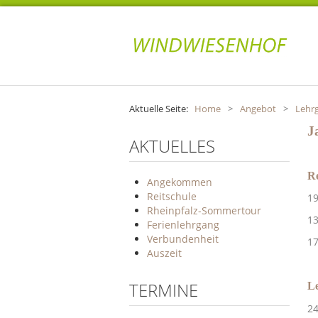
Aktuelle Seite:
Home
>
Angebot
>
Lehr
J
AKTUELLES
Re
Angekommen
Reitschule
1
Rheinpfalz-Sommertour
1
Ferienlehrgang
Verbundenheit
1
Auszeit
TERMINE
L
2