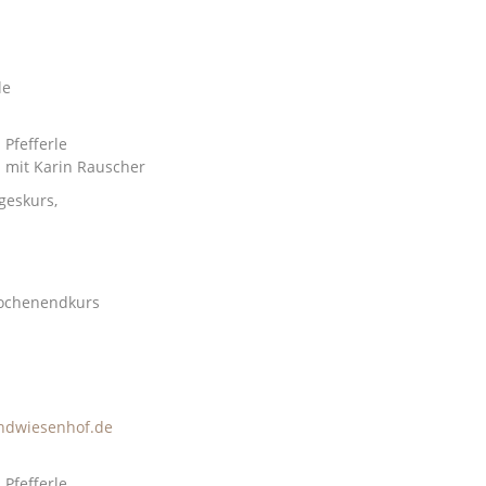
le
 Pfefferle
 mit Karin Rauscher
geskurs,
ochenendkurs
ndwiesenhof.de
 Pfefferle