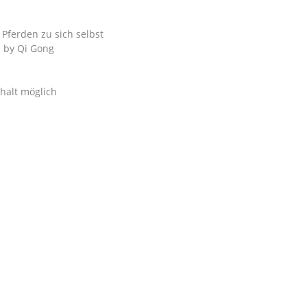
Pferden zu sich selbst
cs by Qi Gong
lt möglich