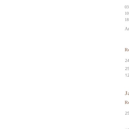
03
10
18
An
Re
2
25
12
J
Re
2