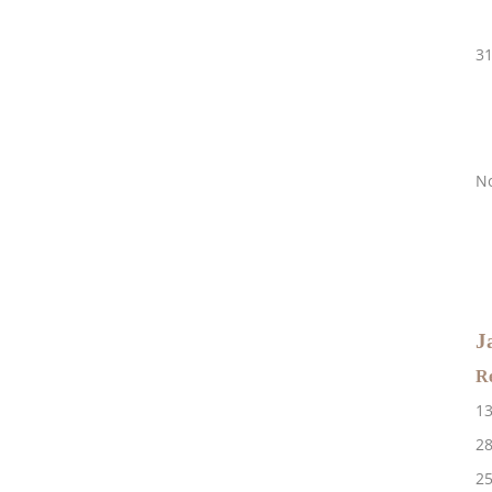
A
3
m
u
m
A
N
m
P
P
J
Re
1
2
2