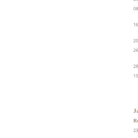
0
A
16
A
2
2
A
2
1
A
J
Re
2