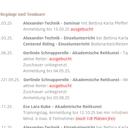
ehrgänge und Seminare
.03.25
Alexander-Technik - Seminar
mit Bettina Karla Pfeffer
nmeldung bis 15.03.25
ausgebucht
0.03.25.
Alexander-Technik - Einzelunterricht
bei Bettina Karla
Centered Riding - Einzelunterricht
Bodenarbeit/Reiten
2.06.25.
Gerlinde Schnapperelle - Akademische Reitkunst -
Ta
aktive Reiter:
ausgebucht
Zuschauer unbegrenzt
nmeldung bis 04.05.25,
0./21.09.25.
Gerlinde Schnapperelle - Akademische Reitkunst -
W
ktive Reiter:
ausgebucht
Zuschauer
unbegrenzt
nmeldung bis 03.08.25
2.11.25.
Ece Lara Kube – Akademische Reitkunst
rainingstag, Anmeldung bis 12.10.25 bei mir
info@wi
ind. 6 max. 8 Teilnehmer
(noch 1/8 Plätzen frei)
9.11.25
Alexander-Technik
- Einzelunterricht
bei Bettina Karla