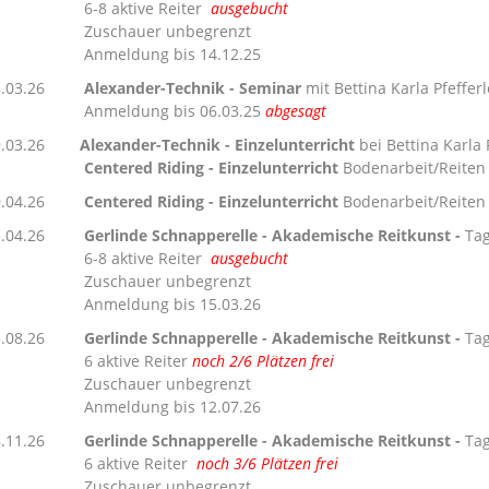
6-8 aktive Reiter
ausgebucht
Zuschauer unbegrenzt
nmeldung bis 14.12.25
.03.26
Alexander-Technik - Seminar
mit Bettina Karla Pfefferl
nmeldung bis 06.03.25
abgesagt
9.03.26
Alexander-Technik - Einzelunterricht
bei Bettina Karla 
entered Riding - Einzelunterricht
Bodenarbeit/Reiten 
9.04.26
Centered
Riding - Einzelunterricht
Bodenarbeit/Reiten 
.04
.26
Gerlinde Schnapperelle - Akademische Reitkunst -
Ta
-8 aktive Reiter
ausgebucht
Zuschauer unbegrenzt
nmeldung bis 15.03.26
.08
.26
Gerlinde Schnapperelle - Akademische Reitkunst -
Ta
 aktive Reiter
noch 2/6 Plätzen frei
Zuschauer unbegrenzt
nmeldung bis 12.07.26
.11
.26
Gerlinde Schnapperelle - Akademische Reitkunst -
Ta
 aktive Reiter
noch 3/6 Plätzen frei
Zuschauer unbegrenzt