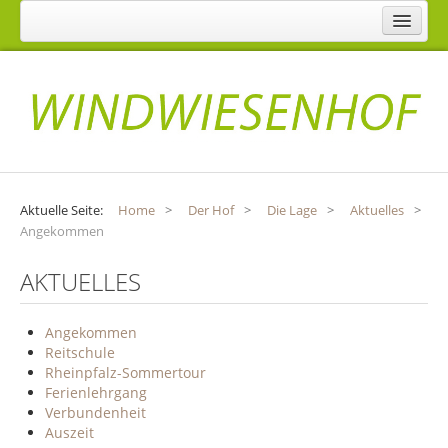
Home
Der Hof
Die Lage
Das Gästehaus
Das Reiterstübchen
Aktuelle Seite:
Home
>
Der Hof
>
Die Lage
>
Aktuelles
>
Die Pferdepension
Angekommen
Das Team
AKTUELLES
Karin Rauscher
Angekommen
Burkhard Meyer
Reitschule
Angebot
Rheinpfalz-Sommertour
Ferienlehrgang
Unterricht
Verbundenheit
Auszeit
Beritt