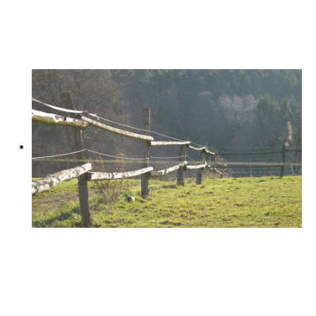
DEM PFERD
ACHTSAMKEIT FÜR EIN GEFÜHLVOLLES REITEN
ENTWICKELN
DAS WANDERN ZU
PFERD
DIE EIGENE NATURVERBUNDENHEIT ERFAHREN