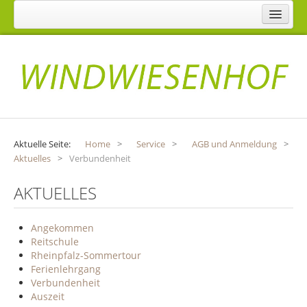
Home
Der Hof
Die Lage
Das Gästehaus
Das Reiterstübchen
Aktuelle Seite:
Home
>
Service
>
AGB und Anmeldung
>
Die Pferdepension
Aktuelles
>
Verbundenheit
Das Team
AKTUELLES
Karin Rauscher
Angekommen
Burkhard Meyer
Reitschule
Angebot
Rheinpfalz-Sommertour
Ferienlehrgang
Unterricht
Verbundenheit
Auszeit
Beritt