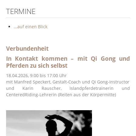
Lehrgänge
TERMINE
Wanderritte
...auf einen Blick
Service
Kontakt
Verbundenheit
Impressum
In Kontakt kommen – mit Qi Gong und
Haftungsausschluß
Pferden zu sich selbst
AGB und Anmeldung
18.04.2026, 9:00 bis 17:00 Uhr
mit Manfred Speckert,
Gestalt-Coach und
Qi Gong-Instructor
weblinks
und Karin Rauscher, Islandpferdetrainerin und
Philosophie
CenteredRiding-Lehrerin (Reiten aus der Körpermitte)
Die Pferdehaltung
Der Umgang mit dem Pferd
Das Wandern zu Pferd
Datenschutz